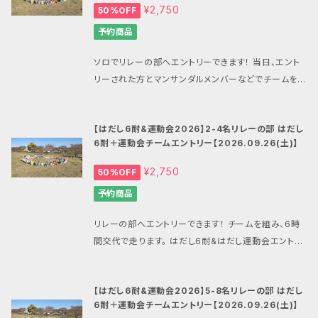
上キャンプ場・滝のさと自然公園 所在地 千葉県旭市
絡が届かず、全てのサポートが困難になります。 【重要
¥2,750
50%OFF
会へ複数名様のお申し込みをされる際はお一人様ご
0から） 10：00 終了 15：00 閉会式・表彰 15：2
岩井1000 https://unakami-camp.com/ ■キャン
2】 BASEやマンサンダル公式ショップからのメールが
とに注文を分けてお申し込み下さい。 注2:サンダル・シ
0ごろ 当日は会場のバンガロー、テントサイトにて宿泊
予約商品
セルや大会中止の際の対応について エントリーのキャ
受信できるように、ドメイン指定受信で「thebase.in」
ューズを履いての記録は表彰の対象外となります。
が可能ですので、当ショップの別商品にてお申込み下
ンセルはできません。 ６耐との合計で最低催行人数50
と「gmail.com」、「mansandals.net」を、また後払い
さい。 会場にはシャワーもあり、夜にはキャンプファイ
ソロでリレーの部へエントリーできます！ 当日、エント
名または8チーム、中止の場合は商品購入時のメール
でPay IDをご利用の場合は「pay.jp」を許可するよう
ヤーやお餅つきなどを予定しています。 ■場所 旭市海
リーされた方とマンサンダルメンバーなどでチームを組
アドレスへメール配信をすると共にこちらの商品のタイ
にご設定願います。 ■はだし6時間耐久 裸足６時間走
上キャンプ場・滝のさと自然公園 所在地 千葉県旭市
み、6時間交代で走ります。 はだし6耐&はだし運動会
トルを変更してお知らせいたします。 悪天候などにより
(注2) ・男子ソロの部 ・女子ソロの部 ・リレーの
岩井1000 https://unakami-camp.com/ ■キャン
エントリーチケットのページです。 8月中は早割価格 5,
大会が中止となった場合には最小限の経費を勘案した
部（チーム・ランダムチーム） ■運動会競技内容 はだし
【はだし6耐&運動会2026】2-4名リレーの部 はだし
セルや大会中止の際の対応について エントリーのキャ
500円→2,750円 【はだし運動会・6耐関連商品一覧
上、できるだけ多い額面のBASEのマンサンダル公式シ
綱引き 頭上運搬リレー などなど多数企画中！ ■タイ
6耐＋運動会チームエントリー【2026.09.26(土)】
ンセルはできません。 ６耐との合計で最低催行人数50
はこちら】 https://mansandals.official.ec/categ
ョップで利用できる割引クーポン発行をもって中止時
ムスケジュール 開場 9：00 運動会開始（６耐は9：0
名または8チーム、中止の場合は商品購入時のメール
ories/7474888 【重要1】 お申し込みの際にはメール
¥2,750
50%OFF
の対応とさせていただきます。 ■その他 雨天開催・荒
0から） 10：00 終了 15：00 閉会式・表彰 15：2
アドレスへメール配信をすると共にこちらの商品のタイ
アドレスを間違えないようにご注意下さい。 メールアド
天中止 問い合わせ:
mansandals.ws@gmail.com
0ごろ 当日は会場のバンガロー、テントサイトにて宿泊
予約商品
トルを変更してお知らせいたします。 悪天候などにより
レスを間違ってしまうと決済完了の連絡が届かず、全て
（マンサンダル公式ショップ） 注1:システム上、1注文に
が可能ですので、当ショップの別商品にてお申込み下
大会が中止となった場合には最小限の経費を勘案した
のサポートが困難になります。 【重要2】 BASEやマン
つきの同じ商品の購入は1つとの購入制限があります。
さい。 会場にはシャワーもあり、夜にはキャンプファイ
リレーの部へエントリーできます！ チームを組み、6時
上、できるだけ多い額面のBASEのマンサンダル公式シ
サンダル公式ショップからのメールが受信できるよう
同じ大会へ複数名様のお申し込みをされる際はお一
ヤーやお餅つきなどを予定しています。 ■場所 旭市海
間交代で走ります。 はだし6耐&はだし運動会エントリ
ョップで利用できる割引クーポン発行をもって中止時
に、ドメイン指定受信で「thebase.in」と「gmail.co
人様ごとに注文を分けてお申し込み下さい。 注2:サン
上キャンプ場・滝のさと自然公園 所在地 千葉県旭市
ーチケットのページです。 8月中は早割価格 5,500円
の対応とさせていただきます。 ■その他 雨天開催・荒
m」、「mansandals.net」を、また後払いでPay IDをご
ダル・シューズを履いての記録は表彰の対象外となり
岩井1000 https://unakami-camp.com/ ■キャン
→2,750円 【はだし運動会・6耐関連商品一覧はこち
天中止 問い合わせ:
mansandals.ws@gmail.com
利用の場合は「pay.jp」を許可するようにご設定願いま
【はだし6耐&運動会2026】5-8名リレーの部 はだし
ます。
セルや大会中止の際の対応について エントリーのキャ
ら】 https://mansandals.official.ec/categorie
（マンサンダル公式ショップ） 注1:システム上、1注文に
す。 ■はだし6時間耐久 裸足６時間走(注2) ・男子ソ
6耐＋運動会チームエントリー【2026.09.26(土)】
ンセルはできません。 ６耐との合計で最低催行人数50
s/7474888 【重要1】 お申し込みの際にはメールアド
つきの同じ商品の購入は1つとの購入制限があります。
ロの部 ・女子ソロの部 ・リレーの部（チーム・ラン