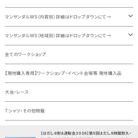
６耐＋運動会エントリー
マンサンダルWS（内容別）詳細はドロップダウンにて→
キャンプファイヤー・夕食BBQ・宿泊関連
ベーシック（入門編）
マンサンダルWS（地域別）詳細はドロップダウンにて→
特別協賛・協賛
ネクスト（身体運用）
マンサンダル代官山店（代官山）
全てのワークショップ
運動会関連商品を全て見る
裸足×クライミング
土徳の里（富山県南砺市）
【現地購入専用】ワークショップ・イベント会場等 現地購入品
はだし登山
オギノエンファーム（埼玉県所沢市）
大会・レース
滝行×マンサンダル
高尾山（東京都八王子市）
Tシャツ・その他物販
乗馬×マンサンダル
北海道
【はだし6耐&運動会2026】第5回はだし6時間耐久・