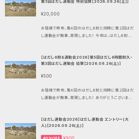
第3回はだし運動会 特別協賛【2026.09.26(土)】
草鞋（わらじ）づくり×マンサンダル
東北（青森・岩手・宮城・秋田・山形・福島）
¥20,000
お陰様で昨年、第４回のはだし6耐と同時に第２回はだ
関東（東京・埼玉・神奈川・千葉・茨城・栃木・群馬・山梨）
し運動会が無事、実現しました！ 今年は、はだし６耐は
５回目、運動会は３回目となります。 是非ともご協賛く
東京
信越（新潟・長野）
ださい！ 一口20,000円から何口でも、よろしくお願い
【はだし6耐&運動会2026】第5回はだし6時間耐久・
致します！ 【はだし運動会・6耐関連商品一覧はこちら】
第3回はだし運動会 協賛【2026.09.26(土)】
埼玉
https://mansandals.official.ec/categories/74
北陸（富山・石川・福井）
74888
¥500
神奈川
中部（静岡・愛知・三重・岐阜）
お陰様で昨年、第４回のはだし6耐と同時に第２回はだ
し運動会が無事、実現しました！ ありがとうございま
千葉
関西（滋賀・京都・大阪・兵庫・奈良・和歌山）
す！ 今年は、はだし６耐は５回目、運動会は３回目とな
ります。 是非ともご協賛下さい！ 一口500円から何口
茨城
【はだし運動会2026】はだし運動会 エントリー(大
でも、よろしくお願い致します！ 【はだし運動会・6耐関
中国（岡山・広島・山口・鳥取・島根）
人)【2026.09.26(土)】
連商品一覧はこちら】 https://mansandals.officia
l.ec/categories/7474888
栃木
¥900
40%OFF