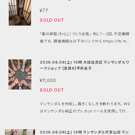
するようにご設定願います。 ■場所 旭市海上キャンプ
できる割引クーポン発行をもって中止時の対応とさせ
下さい。 メールアドレスを間違ってしまうと決済完了の
場・滝のさと自然公園 所在地 千葉県旭市岩井1000 h
¥77
ていただきます。 ■その他 雨天開催・荒天中止 問い合
連絡が届かず、全てのサポートが困難になります。 【重
ttps://unakami-camp.com/ ■キャンセルや大会中
SOLD OUT
わせ:
mansandals.ws@gmail.com
（マンサンダル
要2】 BASEやマンサンダル公式ショップからのメール
止の際の対応について エントリーのキャンセルはでき
公式ショップ）
が受信できるように、ドメイン指定受信で「thebase.i
ません。 ６耐との合計で最低催行人数50名または8チ
「藁の草鞋（わらじ）づくり合宿」 年に1－2回、不定期開
n」と「gmail.com」、「mansandals.net」を、また後
ーム、中止の場合は商品購入時のメールアドレスへメ
催です。 開催情報は以下のリンクから https://fb.m
払いでPay IDをご利用の場合は「pay.jp」を許可する
ール配信をすると共にこちらの商品のタイトルを変更し
e/e/4BFxMkl3H ＊令和6年能登半島地震で大石先
ようにご設定願います。 ■場所 旭市海上キャンプ場・
てお知らせいたします。 悪天候などにより大会が中止
生の診療所も全壊してしまいましたが先生は町の開業
滝のさと自然公園 所在地 千葉県旭市岩井1000 http
となった場合には最小限の経費を勘案した上、できる
2026.08.08(土) 10時 大阪住吉区 マンサンダルワ
医として地域を守り続けています。 ラン用草鞋作りの
s://unakami-camp.com/ ■キャンセルや大会中止
だけ多い額面のBASEのマンサンダル公式ショップで利
ークショップ 【定員6】平井圭子
第一人者にして草鞋マイラー（草鞋で100マイルレース
の際の対応について エントリーのキャンセルはできま
用できる割引クーポン発行をもって中止時の対応とさ
を完走）でもある大石先生をお招きして草鞋づくりを一
せん。 ６耐との合計で最低催行人数50名または8チー
¥11,000
せていただきます。 ■その他 雨天開催・荒天中止 問い
から教わる2日間。 今回教わる編み方は藁の草鞋を現
ム、中止の場合は商品購入時のメールアドレスへメー
合わせ:
mansandals.ws@gmail.com
（マンサンダ
SOLD OUT
代のトレイルレースで実用する為に、大石先生が先人
ル配信をすると共にこちらの商品のタイトルを変更して
ル公式ショップ） 注1:システム上、1注文につきの同じ商
たちから教わった技術に改良に改良を重ねてきた一つ
お知らせいたします。 悪天候などにより大会が中止と
品の購入は1つの購入制限があります。
マンサンダルを作成し、履きこなし方を教わります。 WS
の到達点となる編み方です。 2日間かけて一足分、左
なった場合には最小限の経費を勘案した上、できるだ
はマンサンダル純正のプレカットソールを使用して行い
右一揃いの草鞋を編み上げ、履き方を教わります。 時
け多い額面のBASEのマンサンダル公式ショップで利用
ます。 プレカットのマンサンダルをお持ちでない方はマ
間に余裕があれば走り方のレクチャーも。
できる割引クーポン発行をもって中止時の対応とさせ
ンサンダルを合わせてご注文ください。 （マンサンダル
ていただきます。 ■その他 雨天開催・荒天中止 問い合
2026.08.08(土) 10時 マンサンダル代官山店 マン
は当日、会場での清算も可能ですができるだけ合わせ