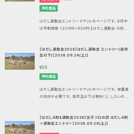
四国（香川・徳島・愛媛・高知）
予約商品
群馬
はだし運動会エントリーチケットのページです。 8月中
九州(福岡・佐賀・長崎・熊本・大分・宮崎・鹿児島)
は早割価格 1,500円→900円 【はだし運動会・6耐関
山梨
連商品一覧はこちら】 https://mansandals.officia
沖縄
l.ec/categories/7474888 【重要1】 お申し込みの
【はだし運動会2026】はだし運動会 エントリー(高校
際にはメールアドレスを間違えないようにご注意下さ
生以下)【2026.09.26(土)】
い。 メールアドレスを間違ってしまうと決済完了の連絡
紅葉台木曽馬牧場（山梨県）
が届かず、全てのサポートが困難になります。 【重要2】
¥50
BASEやマンサンダル公式ショップからのメールが受信
海外
予約商品
できるように、ドメイン指定受信で「thebase.in」と「g
mail.com」、「mansandals.net」を、また後払いでPa
はだし運動会エントリーチケットのページです。 保護者
y IDをご利用の場合は「pay.jp」を許可するようにご設
の同伴が必要です。 高校生以下は無料！と、したいので
定願います。 ■はだし6時間耐久 裸足６時間走(注2)
すが、保険やBASEシステムの仕様上、確実なお申し込
・男子ソロの部 ・女子ソロの部 ・リレーの部（チ
みと50円の最低決済価格がかかってしまいす。 お手数
ーム・ランダムチーム） ■運動会競技内容 はだし綱引
【はだし6耐&運動会2026】女子ソロの部 はだし6耐
ですがどうぞよろしくお願いいたします。 はだし運動会
き 頭上運搬リレー などなど多数企画中！ ■タイムスケ
＋運動会エントリー【2026.09.26(土)】
エントリーチケットのページです。 【はだし運動会・6耐
ジュール 開場 9：00 運動会開始（６耐は9：00か
関連商品一覧はこちら】 https://mansandals.offici