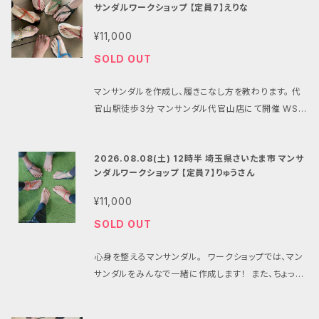
わせ:
mansandals.ws@gmail.com
（マンサンダル
サンダルワークショップ 【定員7】えりな
てお申し込みいただけますと助かります） こちらのワー
公式ショップ） 注1:システム上、1注文につきの同じ商品
クショップは 「価格移行サポートクーポン」 の対象とな
¥11,000
の購入は1つの購入制限があります。
っております。 クーポンコード HT7V58GY ￥2,200
SOLD OUT
OFF がご利用いただけます。 ■内容 1.コンセプトプレ
ゼンテーション 2.マンサンダル作成・フィッティング 3.
マンサンダルを作成し、履きこなし方を教わります。 代
歩き方・走り方のレクチャー（屋外） 4.ランチ懇親会（希
官山駅徒歩3分 マンサンダル代官山店にて開催 WSは
望者で） ■集合場所・会場 サロン場所詳細＞ 大阪市
マンサンダル純正のプレカットソールを使用して行いま
住吉区墨江4−1−26 カフェスペースまるてん ☆南海高
す。 プレカットのマンサンダルをお持ちでない方はマン
野線 沢ノ町駅下車 西側へまっすぐ徒歩30秒 青いテ
2026.08.08(土) 12時半 埼玉県さいたま市 マンサ
サンダルを合わせてご注文ください。 （マンサンダルは
ントが目印 野呂歯科の隣 ＊＊＊＊＊＊ ご注意）南海
ンダルワークショップ 【定員7】りゅうさん
当日、会場での清算も可能ですができるだけ合わせて
高野線を「難波駅」からご利用の方へ ↓↓↓↓↓ 3
お申し込みいただけますと助かります） ※会場間違い
階ホーム改札から見て一番左端、少し奥まったところに
¥11,000
にご注意を！ コメカフェオサムバー渋谷代官山JR渋谷
ある ■タイムスケジュール 9:50 受付開始 10:00 ワ
SOLD OUT
駅より徒歩20分との会場間違いにお気を付けください
ークショップ開始 13:30 ワークショップ終了、希望者で
■内容 1.マンサンダル作成・フィッティング 2.コンセプ
ランチ懇親会 ■当日製作するマンサンダルについて マ
心身を整えるマンサンダル。 ワークショップでは、マン
トプレゼンテーション 3.歩き方・走り方のレクチャー
ンサンダルはお持ち込みも可能ですが、ワークショップ
サンダルをみんなで一緒に作成します！ また、ちょっと
（屋外） 4.ランチ懇親会（希望者で） ■集合場所・会場
ではマンサンダル純正のプレカットソールとパラコード
コツがいるマンサンダルの履きこなし方ををお伝えいた
〒150-0021 東京都渋谷区恵比寿西２丁目２０−８ 代
を使用しますのでお持ちでない方はオプションにてお
します！！ JR武蔵浦和駅すぐ、人気クラフトビールショ
官山パーフェクトルーム 215 号室 https://maps.ap