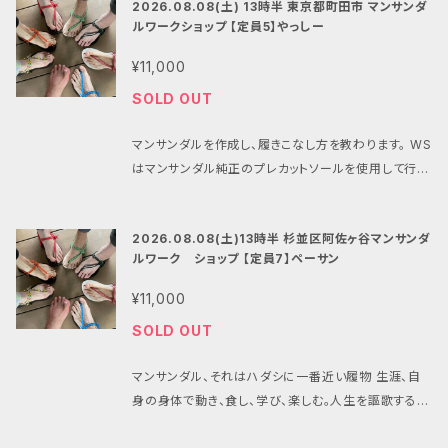
申込みいただく他、マンサンダル代のみ当日精算も可
2026.08.08(土) 13時半 東京都町田市 マンサンダ
ップで開催！ WSはマンサンダル純正のプレカットソー
p.goo.gl/pPZ5YVtdmvCBTBfV6?g_st=ic ■タイ
能です。 エンボス加工のないスリックタイプのマンサン
ルワークショップ 【定員5】やっしー
ルを使用して行います。 プレカットのマンサンダルをお
ムスケジュール 9:50 受付開始 10:00 ワークショップ
ダルの他、滑り止めとなるエンボス加工のマンサンダル
持ちでない方はマンサンダルを合わせてご注文くださ
開始 13:30 ワークショップ終了、希望者でランチ懇親
¥11,000
がありますが、在庫希少の為、当日に現物在庫がある
い。 （マンサンダルは当日、会場での清算も可能ですが
会 14:30 懇親会終了予定 ■当日製作するマンサン
場合のみ当日決済によるご対応となります。（事前のお
SOLD OUT
できるだけ合わせてお申し込みいただけますと助かり
ダルについて マンサンダルはお持ち込みも可能です
問い合わせにはお答えできません） マンサンダルはワ
ます） ■内容 1.マンサンダル作成・フィッティング 2.コ
が、ワークショップではマンサンダル純正のプレカットソ
ークショップ当日にお渡し致します （在庫があればサ
マンサンダルを作成し、履きこなし方を教わります。 WS
ンセプトプレゼンテーション 3.歩き方・走り方のレクチ
ールとパラコードを使用しますのでお持ちでない方は
イズ変更も可能です） パラコードのカラーは当日にお
はマンサンダル純正のプレカットソールを使用して行い
ャー（屋外） 4.シェア懇親会（美味しいクラフトビールを
オプションにてお申込みいただく他、マンサンダル代の
好きな色をお選び下さい。 ※BASEでの購入が正しく
ます。 プレカットのマンサンダルをお持ちでない方はマ
呑みながらお喋りしましょう！） ■集合場所・会場 C.A
み当日精算も可能です。 エンボス加工のないスリック
完了すると@thebase.inからメールが届きます。メー
ンサンダルを合わせてご注文ください。 （マンサンダル
T.BREW 〒336-0021 埼玉県さいたま市南区別所７
タイプのマンサンダルの他、滑り止めとなるエンボス加
2026.08.08(土)13時半 杉並区阿佐ヶ谷マンサンダ
ルが届かない場合は申し込みが完了していません。 ※
は当日、会場での清算も可能ですができるだけ合わせ
丁目１０−１２ Instagram https://www.instagram.
工のマンサンダルがありますが、在庫希少の為、当日に
ルワーク ショップ 【定員7】ペーサン
@thebase.inと@mansandals.net、@gmail.com
てお申し込みいただけますと助かります） 一人ひとり
com/c.at.brew?igsh=MXYzeHMydW9udTRrM
現物在庫がある場合のみ当日決済によるご対応となり
からのメールを受信できる状態でお申し込み下さい。
の足に合ったマンサンダルを作成し、適切なヒモの調整
w== Google Maps https://maps.google.com?
¥11,000
ます。（事前のお問い合わせにはお答えできません） マ
メールが確認できない場合は全てのメールをご確認の
方法、歩き方を学べます！ WSはマンサンダル純正のプ
q=%E5%9F%BC%E7%8E%89%E7%9C%8C%E
ンサンダルはワークショップ当日にお渡し致します （在
SOLD OUT
上、迷惑メールボックスもご確認ください。 当日はお名
レカットソールを使用して行います。 プレカットのマンサ
3%81%95%E3%81%84%E3%81%9F%E3%81%
庫があればサイズ変更も可能です） パラコードのカラ
前で受付いたします。スマホの画面やプリントアウトな
ンダルをお持ちでない方はマンサンダルを合わせてご
BE%E5%B8%82%E5%8D%97%E5%8C%BA%E
ーは当日にお好きな色をお選び下さい。 ※BASEでの
マンサンダル、それはハダシに一番近い履物 生涯、自
どお申し込みが確認できるものをお持ちください。 ■
注文ください。 ■内容 1.マンサンダル作成・フィッティ
5%88%A5%E6%89%80%EF%BC%97%E4%B
購入が正しく完了すると@thebase.inからメールが届
身の身体で動き、食し、学び、楽しむ。人生を謳歌するこ
持ち物 スマホの画面などでお申し込みが確認出来る
ング 2.コンセプトプレゼンテーション 3.歩き方・走り方
8%81%E7%9B%AE%EF%BC%91%EF%BC%9
きます。メールが届かない場合は申し込みが完了してい
とのスイッチの１つがハダシです。 マンサンダルを通じ
もの。 歩くのと変わらない速度での小走りやバンザイ
のレクチャー（屋外） ■集合場所・会場 東京都町田市
0%20C.AT.BREW&ftid=0x6018eb00183e3c5f: