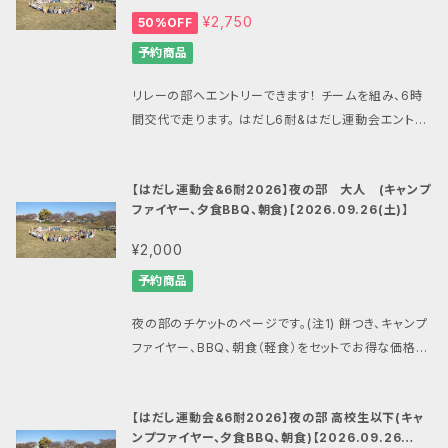
名または8チーム、中止の場合は商品購入時のメール
レスを間違えないようにご注意下さい。 メールアドレス
¥2,750
50%OFF
同じ大会へ複数名様のお申し込みをされる際はお一
ダムチーム） ■運動会競技内容 はだし綱引き 頭上運
アドレスへメール配信をすると共にこちらの商品のタイ
を間違ってしまうと決済完了の連絡が届かず、全てのサ
人様ごとに注文を分けてお申し込み下さい。 注2:サン
搬リレー などなど多数企画中！ ■タイムスケジュール
予約商品
トルを変更してお知らせいたします。 悪天候などにより
ポートが困難になります。 【重要2】 BASEやマンサンダ
ダル・シューズを履いての記録は表彰の対象外となり
開場 9：00 運動会開始（６耐は9：00から） 10：0
大会が中止となった場合には最小限の経費を勘案した
ル公式ショップからのメールが受信できるように、ドメイ
ます。
0 終了 15：00 閉会式・表彰 15：20ごろ 当日は会
リレーの部へエントリーできます！ チームを組み、6時
上、できるだけ多い額面のBASEのマンサンダル公式シ
ン指定受信で「thebase.in」と「gmail.com」、「man
場のバンガロー、テントサイトにて宿泊が可能ですの
間交代で走ります。 はだし6耐&はだし運動会エントリ
ョップで利用できる割引クーポン発行をもって中止時
sandals.net」を、また後払いでPay IDをご利用の場
で、当ショップの別商品にてお申込み下さい。 会場には
ーチケットのページです。 8月中は早割価格 5,500円
の対応とさせていただきます。 ■その他 雨天開催・荒
合は「pay.jp」を許可するようにご設定願います。 ■は
シャワーもあり、夜にはキャンプファイヤーやお餅つき
→2,750円 【はだし運動会・6耐関連商品一覧はこち
天中止 問い合わせ:
mansandals.ws@gmail.com
だし6時間耐久 裸足６時間走(注2) ・男子ソロの部
【はだし運動会&6耐2026】夜の部 大人 (キャンプ
などを予定しています。 ■場所 旭市海上キャンプ場・
ら】 https://mansandals.official.ec/categorie
（マンサンダル公式ショップ） 注1:システム上、1注文に
・女子ソロの部 ・リレーの部（チーム・ランダムチー
ファイヤー、夕食BBQ、朝食)【2026.09.26(土)】
滝のさと自然公園 所在地 千葉県旭市岩井1000 http
s/7474888 【重要1】 お申し込みの際にはメールアド
つきの同じ商品の購入は1つとの購入制限があります。
ム） ■運動会競技内容 はだし綱引き 頭上運搬リレー
s://unakami-camp.com/ ■キャンセルや大会中止
レスを間違えないようにご注意下さい。 メールアドレス
¥2,000
同じ大会へ複数名様のお申し込みをされる際はお一
などなど多数企画中！ ■タイムスケジュール 開場
の際の対応について エントリーのキャンセルはできま
を間違ってしまうと決済完了の連絡が届かず、全てのサ
人様ごとに注文を分けてお申し込み下さい。 注2:サン
9：00 運動会開始（６耐は9：00から） 10：00 終了
予約商品
せん。 ６耐との合計で最低催行人数50名または8チー
ポートが困難になります。 【重要2】 BASEやマンサンダ
ダル・シューズを履いての記録は表彰の対象外となり
15：00 閉会式・表彰 15：20ごろ 当日は会場のバ
ム、中止の場合は商品購入時のメールアドレスへメー
ル公式ショップからのメールが受信できるように、ドメイ
ます。
ンガロー、テントサイトにて宿泊が可能ですので、当シ
夜の部のチケットのページです。(注1) 餅つき、キャンプ
ル配信をすると共にこちらの商品のタイトルを変更して
ン指定受信で「thebase.in」と「gmail.com」、「man
ョップの別商品にてお申込み下さい。 会場にはシャワ
ファイヤー、BBQ、朝食（軽食）をセットでお得な価格設
お知らせいたします。 悪天候などにより大会が中止と
sandals.net」を、また後払いでPay IDをご利用の場
ーもあり、夜にはキャンプファイヤーやお餅つきなどを
定にしました！ （朝食を食べないから割引などはありま
なった場合には最小限の経費を勘案した上、できるだ
合は「pay.jp」を許可するようにご設定願います。 ■は
予定しています。 ■場所 旭市海上キャンプ場・滝のさ
せん） 参加者の皆さんとマンサンダルインストラクタ
け多い額面のBASEのマンサンダル公式ショップで利用
だし6時間耐久 裸足６時間走(注2) ・男子ソロの部
【はだし運動会&6耐2026】夜の部 高校生以下(キャ
と自然公園 所在地 千葉県旭市岩井1000 https://un
ー、もちろんマンさんも！キャンプファイヤーを囲んでの
できる割引クーポン発行をもって中止時の対応とさせ
・女子ソロの部 ・リレーの部（チーム・ランダムチー
ンプファイヤー、夕食BBQ、朝食)【2026.09.26
akami-camp.com/ ■キャンセルや大会中止の際の
み、食べ、交流しましょう！ ソフトドリンクが含まれます