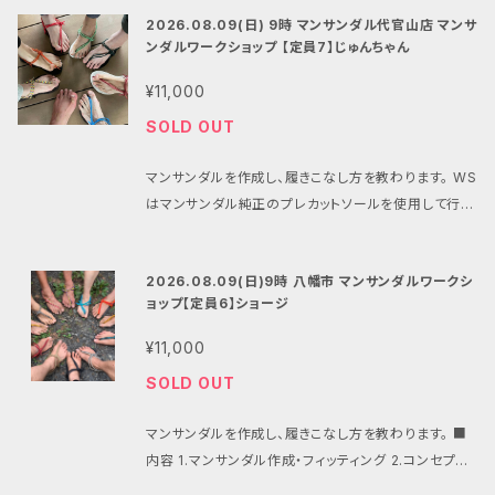
ません。 ※@thebase.inと@mansandals.net、@g
て、シューズで寝てしまっているハダシの動きを目覚め
ができる服装 足拭き用ウェットティッシュ等（裸足のア
JR町田駅から徒歩約5分 ※ 詳しい集合場所は参加者
0x8fcfe3c01e4dbddd&entry=gps&shh=CAE&
2026.08.09(日) 9時 マンサンダル代官山店 マンサ
mail.comからのメールを受信できる状態でお申し込
させ、ハダシを人生に活かすことの大事さを学びます。
フターケアとして必要な方のみ） 履いてきたシューズも
様へ後日メールにてご連絡します。
hayashi@mansa
lucs=,94297699,100820691,94231188,94280
ンダルワークショップ 【定員7】じゅんちゃん
み下さい。 メールが確認できない場合は全てのメール
JR中央線・総武線 阿佐ヶ谷駅北口より徒歩5分、阿
しくはマンサンダルを持ち帰る袋 （ワークショップで屋
ndals.net
からのメールを受信できる状態に設定をお
568,47071704,100809209,94218641,942821
をご確認の上、迷惑メールボックスもご確認ください。
佐ヶ谷地域区民センターにて開催 こちらのワークショ
外へ出る為、マンサンダルにも土がつきます） ＊サンダ
願いします。 ■タイムスケジュール 13:10 受付開始 1
¥11,000
34,100813464,94286869&g_st=ic ■タイムスケ
当日はお名前で受付いたします。スマホの画面やプリン
ップは 「マンサンダル価格移行サポート」 の対象となっ
ル作成の道具は貸し出します ■講師 マンサンダル公
3:30 ワークショップ開始 17:00 ワークショップ終
ジュール 12:20 受付開始 12:30 ワークショップ開始 1
SOLD OUT
トアウトなどお申し込みが確認できるものをお持ちくだ
ております。 マンサンダルを同時にお申し込みの際に
認インストラクター 平井圭子 ニューヨーク、ロンド
了、希望者で懇親会 ■当日製作するマンサンダルにつ
6:00 ワークショップ終了 希望者で懇親会(17時ころ終
さい。 ■持ち物 スマホの画面などでお申し込みが確認
クーポンコード HT7V58GY ￥2,200 OFF がご利用
ン、パリでもワークショップを開催した国際派インストラ
いて マンサンダルはお持ち込みも可能ですが、ワーク
了) ■当日製作するマンサンダルについて マンサンダ
マンサンダルを作成し、履きこなし方を教わります。 WS
出来るもの。 歩くのと変わらない速度での小走りやバ
いただけます。 ■内容 1.マンサンダル作成・フィッティ
クター。 当日の連絡先：09050175515 ■キャンセル
ショップではマンサンダル純正のプレカットソールとパ
ルはお持ち込みも可能ですが、ワークショップではマン
はマンサンダル純正のプレカットソールを使用して行い
ンザイができる服装 足拭き用ウェットティッシュ等（裸
ング 2.コンセプトプレゼンテーション 3.歩き方・走り方
とキャンセル料について キャンセルの際はメールにて
ラコードを使用しますのでお持ちでない方はオプション
サンダル純正のプレカットソールとパラコードを使用し
ます。 プレカットのマンサンダルをお持ちでない方はマ
足のアフターケアとして必要な方のみ） 履いてきたシュ
のレクチャー(屋外) 4.懇親会（希望者にて） （当日、近
すぐに主催者にご連絡ください。
にてお申込みいただく他、マンサンダル代のみ当日精
hirarin.k1121k@gm
ますのでお持ちでない方はオプションにてお申込みい
ンサンダルを合わせてご注文ください。 （マンサンダル
ーズもしくはマンサンダルを持ち帰る袋 （ワークショッ
隣のカフェ＆クラフトビールのお店で軽～く飲みながら
ail.com
算も可能です。 マンサンダルはワークショップ当日にお
開催の3日前までに最少催行人数（1人）に達
2026.08.09(日)9時 八幡市 マンサンダルワークシ
ただく他、マンサンダル代のみ当日精算も可能です。 エ
は当日、会場での清算も可能ですができるだけ合わせ
プで屋外へ出る為、マンサンダルにも土がつきます） ＊
楽しくおしゃべりしましょう） （飲食代は各自にてお店
しなかった場合、イベントは催行されません。またこの
渡し致します （在庫があればサイズ変更も可能です）
ョップ【定員6】ショージ
ンボス加工のないスリックタイプのマンサンダルの他、
てお申し込みいただけますと助かります） ■内容 1.コ
サンダル作成の道具は貸し出します ■講師 マンサンダ
へのお支払となります） ■集合場所・会場 阿佐ヶ谷地
場合にはBASEからの請求は発生せずキャンセル料も
パラコードのカラーは当日にお好きな色をお選び下さ
滑り止めとなるエンボス加工のマンサンダルがありま
ンセプトプレゼンテーション 2.マンサンダル作成・フィ
ル公認インストラクター えりな ・マンサンダル歴 半
域区民センター 第8集会室（裸足で健康会） 東京都
¥11,000
発生しません。 開催2週間前以降のキャンセルにはキャ
い。 ※BASEでの購入が正しく完了すると@thebase.
すが、在庫希少の為、当日に現物在庫がある場合のみ
ッティング 3.歩き方・走り方のレクチャー（屋外） 4.ラ
年 ・職業：紅茶のキッチンカー、ヒーリング ・趣味：バン
杉並区阿佐谷北1-1-1 ※JR中央線・総武線 阿佐ヶ谷
ンセル料が発生します。（ワークショップが催行されな
inからメールが届きます。メールが届かない場合は申し
SOLD OUT
当日決済によるご対応となります。（事前のお問い合わ
ンチ懇親会（希望者で） ■集合場所・会場 代官山パー
ド活動(歌、ドラム、ウクレレ)、編みパラコード(キーホル
駅北口より徒歩5分 阿佐ヶ谷地域区民センター ■タイ
かった場合は全額返金となります） キャンセル時の返
込みが完了していません。 ※@thebase.inと@man
せにはお答えできません） マンサンダルはワークショッ
フェクトルーム215号室 〒150-0021東京都渋谷区恵
ダー、ベルトなど)、運転、乗り物、スノーボード、かわい
ムスケジュール 13:20 受付開始 13:30 ワークショッ
金はワークショップ終了後、2-6週間でご連絡を頂いた
sandals.net、@gmail.comからのメールを受信でき
マンサンダルを作成し、履きこなし方を教わります。 ■
プ当日にお渡し致します （在庫があればサイズ変更も
比寿西2丁目20-8 https://maps.app.goo.gl/pPZ
いもの集め ◎Instagram https://www.instagram.
プ開始 17:00 ワークショップ終了、懇親会（流れ解
時点での返金率に応じた金額をご指定の口座にお振
る状態でお申し込み下さい。 メールが確認できない場
内容 1.マンサンダル作成・フィッティング 2.コンセプト
可能です） パラコードのカラーは当日にお好きな色を
5YVtdmvCBTBfV6?g_st=ic ■タイムスケジュール
com/chamelion_erina?igsh=dXR6ZTh2YXprO
散） 18:30 希望者懇親会終了 ■当日製作するマンサ
込みいたします。（振込手数料をご負担ください。） ワー
合は全てのメールをご確認の上、迷惑メールボックスも
プレゼンテーション 3.歩き方・走り方のレクチャー（屋