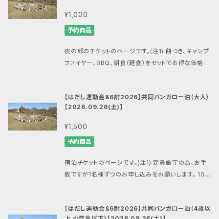
ていただきます。 ■その他 雨天開催・荒天中止 問い合
ム） ■運動会競技内容 はだし綱引き 頭上運搬リレー
(土)】
対応について エントリーのキャンセルはできません。 ６
が、アルコール類は含まれません。 【はだし運動会・6耐
¥1,000
わせ:
mansandals.ws@gmail.com
（マンサンダル
などなど多数企画中！ ■タイムスケジュール 開場
耐との合計で最低催行人数50名または8チーム、中止
関連商品一覧はこちら】 https://mansandals.offici
公式ショップ） 注1:システム上、1注文につきの同じ商品
9：00 運動会開始（６耐は9：00から） 10：00 終了
予約商品
の場合は商品購入時のメールアドレスへメール配信を
al.ec/categories/7474888 【重要1】 お申し込
の購入は1つとの購入制限があります。 同じ大会へ複
15：00 閉会式・表彰 15：20ごろ 当日は会場のバ
すると共にこちらの商品のタイトルを変更してお知らせ
みの際にはメールアドレスを間違えないようにご注意
数名様のお申し込みをされる際はお一人様ごとに注
ンガロー、テントサイトにて宿泊が可能ですので、当シ
夜の部のチケットのページです。(注1) 餅つき、キャンプ
いたします。 悪天候などにより大会が中止となった場
下さい。 メールアドレスを間違ってしまうと決済完了の
文を分けてお申し込み下さい。 注2:サンダル・シューズ
ョップの別商品にてお申込み下さい。 会場にはシャワ
ファイヤー、BBQ、朝食（軽食）をセットでお得な価格設
合には最小限の経費を勘案した上、できるだけ多い額
連絡が届かず、全てのサポートが困難になります。 【重
を履いての記録は表彰の対象外となります。
ーもあり、夜にはキャンプファイヤーやお餅つきなどを
定にしました！ （朝食を食べないから割引などはありま
面のBASEのマンサンダル公式ショップで利用できる割
要2】 BASEやマンサンダル公式ショップからのメール
予定しています。 ■場所 旭市海上キャンプ場・滝のさ
せん） 参加者の皆さんとマンサンダルインストラクタ
引クーポン発行をもって中止時の対応とさせていただ
が受信できるように、ドメイン指定受信で「thebase.i
【はだし運動会&6耐2026】共同バンガロー泊（大人）
と自然公園 所在地 千葉県旭市岩井1000 https://un
ー、もちろんマンさんも！キャンプファイヤーを囲んでの
きます。 ■その他 雨天開催・荒天中止 問い合わせ:
ma
n」と「gmail.com」、「mansandals.net」を、また後
【2026.09.26(土)】
akami-camp.com/ ■キャンセルや大会中止の際の
み、食べ、交流しましょう！ ソフトドリンクが含まれます
nsandals.ws@gmail.com
（マンサンダル公式ショッ
払いでPay IDをご利用の場合は「pay.jp」を許可する
対応について エントリーのキャンセルはできません。 ６
が、アルコール類は含まれません。 【はだし運動会・6耐
¥1,500
プ） 注1:システム上、1注文につきの同じ商品の購入は1
ようにご設定願います。 ■場所 旭市海上キャンプ場・
耐との合計で最低催行人数50名または8チーム、中止
関連商品一覧はこちら】 https://mansandals.offici
つとの購入制限があります。 同じ大会へ複数名様のお
滝のさと自然公園 所在地 千葉県旭市岩井1000 http
予約商品
の場合は商品購入時のメールアドレスへメール配信を
al.ec/categories/7474888 【重要1】 お申し込
申し込みをされる際はお一人様ごとに注文を分けてお
s://unakami-camp.com/ ■キャンセルや大会中止
すると共にこちらの商品のタイトルを変更してお知らせ
みの際にはメールアドレスを間違えないようにご注意
申し込み下さい。 注2:サンダル・シューズを履いての記
の際の対応について エントリーのキャンセルはできま
宿泊チケットのページです。(注1) 定員厳守の為、お手
いたします。 悪天候などにより大会が中止となった場
下さい。 メールアドレスを間違ってしまうと決済完了の
録は表彰の対象外となります。
せん。 ６耐との合計で最低催行人数50名または8チー
数ですが1名様ずつのお申し込みをお願いします。 10人
合には最小限の経費を勘案した上、できるだけ多い額
連絡が届かず、全てのサポートが困難になります。 【重
ム、中止の場合は商品購入時のメールアドレスへメー
用バンガローに分かれて宿泊します。 ※バンガローに
面のBASEのマンサンダル公式ショップで利用できる割
要2】 BASEやマンサンダル公式ショップからのメール
ル配信をすると共にこちらの商品のタイトルを変更して
エアコンはありません。 大人（中学生以上）1500円 ４
引クーポン発行をもって中止時の対応とさせていただ
が受信できるように、ドメイン指定受信で「thebase.i
【はだし運動会&6耐2026】共同バンガロー泊（4歳以
お知らせいたします。 悪天候などにより大会が中止と
歳から小学生 500円 3歳以下 50円 【はだし運動
きます。 ■その他 雨天開催・荒天中止 問い合わせ:
ma
n」と「gmail.com」、「mansandals.net」を、また後
上 小学生以下）【2026.09.26(土)】