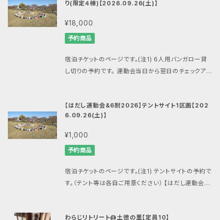
ようにご設定願います。 ■場所 旭市海上キャンプ場・
り(限定４棟)【2026.09.26(土)】
できる割引クーポン発行をもって中止時の対応とさせ
会・6耐関連商品一覧はこちら】 https://mansandal
滝のさと自然公園 所在地 千葉県旭市岩井1000 http
ていただきます。 ■その他 雨天開催・荒天中止 問い合
s.official.ec/categories/7474888 【重要1】 お申
¥18,000
s://unakami-camp.com/ ■キャンセルや大会中止
わせ:
mansandals.ws@gmail.com
（マンサンダル
し込みの際にはメールアドレスを間違えないようにご
の際の対応について エントリーのキャンセルはできま
予約商品
公式ショップ）
注意下さい。 メールアドレスを間違ってしまうと決済完
せん。 ６耐との合計で最低催行人数50名または8チー
了の連絡が届かず、全てのサポートが困難になります。
ム、中止の場合は商品購入時のメールアドレスへメー
宿泊チケットのページです。(注1) 6人用バンガロー貸
【重要2】 BASEやマンサンダル公式ショップからのメー
ル配信をすると共にこちらの商品のタイトルを変更して
し切りの予約です。 運動会当日から翌日のチェックアウ
ルが受信できるように、ドメイン指定受信で「thebase.
お知らせいたします。 悪天候などにより大会が中止と
トまで鍵付きでご利用できますので、貴重品管理や物
in」と「gmail.com」、「mansandals.net」を、また後
なった場合には最小限の経費を勘案した上、できるだ
置、休憩所などとしてご家族やチームでご利用くださ
払いでPay IDをご利用の場合は「pay.jp」を許可する
【はだし運動会&6耐2026】テントサイト1区画【202
け多い額面のBASEのマンサンダル公式ショップで利用
い。 ※バンガローにエアコンはありません。 【はだし運
ようにご設定願います。 ■場所 旭市海上キャンプ場・
6.09.26(土)】
できる割引クーポン発行をもって中止時の対応とさせ
動会・6耐関連商品一覧はこちら】 https://mansand
滝のさと自然公園 所在地 千葉県旭市岩井1000 http
ていただきます。 ■その他 雨天開催・荒天中止 問い合
als.official.ec/categories/7474888 【重要1】 お
¥1,000
s://unakami-camp.com/ ■キャンセルや大会中止
わせ:
mansandals.ws@gmail.com
（マンサンダル
申し込みの際にはメールアドレスを間違えないように
の際の対応について エントリーのキャンセルはできま
予約商品
公式ショップ）
ご注意下さい。 メールアドレスを間違ってしまうと決済
せん。 ６耐との合計で最低催行人数50名または8チー
完了の連絡が届かず、全てのサポートが困難になりま
ム、中止の場合は商品購入時のメールアドレスへメー
宿泊チケットのページです。(注1) テントサイトの予約で
す。 【重要2】 BASEやマンサンダル公式ショップからの
ル配信をすると共にこちらの商品のタイトルを変更して
す。（テント等は各自ご用意ください） 【はだし運動会・6
メールが受信できるように、ドメイン指定受信で「theb
お知らせいたします。 悪天候などにより大会が中止と
耐関連商品一覧はこちら】 https://mansandals.off
ase.in」と「gmail.com」、「mansandals.net」を、ま
なった場合には最小限の経費を勘案した上、できるだ
icial.ec/categories/7474888 【重要1】 お申し込
た後払いでPay IDをご利用の場合は「pay.jp」を許可
わらじリトリート@土徳の里【定員10】
け多い額面のBASEのマンサンダル公式ショップで利用
みの際にはメールアドレスを間違えないようにご注意