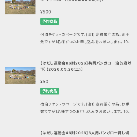
なった場合には最小限の経費を勘案した上、できるだ
会・6耐関連商品一覧はこちら】 https://mansandal
nsandals.ws@gmail.com
（マンサンダル公式ショッ
払いでPay IDをご利用の場合は「pay.jp」を許可する
け多い額面のBASEのマンサンダル公式ショップで利用
s.official.ec/categories/7474888 【重要1】 お申
¥500
プ） 注1:システム上、1注文につきの同じ商品の購入は1
ようにご設定願います。 ■場所 旭市海上キャンプ場・
できる割引クーポン発行をもって中止時の対応とさせ
し込みの際にはメールアドレスを間違えないようにご
つとの購入制限があります。 同じ大会へ複数名様のお
滝のさと自然公園 所在地 千葉県旭市岩井1000 http
予約商品
ていただきます。 ■その他 雨天開催・荒天中止 問い合
注意下さい。 メールアドレスを間違ってしまうと決済完
申し込みをされる際はお一人様ごとに注文を分けてお
s://unakami-camp.com/ ■キャンセルや大会中止
わせ:
mansandals.ws@gmail.com
（マンサンダル
了の連絡が届かず、全てのサポートが困難になります。
申し込み下さい。 注2:サンダル・シューズを履いての記
の際の対応について エントリーのキャンセルはできま
宿泊チケットのページです。(注1) 定員厳守の為、お手
公式ショップ）
【重要2】 BASEやマンサンダル公式ショップからのメー
録は表彰の対象外となります。
せん。 ６耐との合計で最低催行人数50名または8チー
数ですが1名様ずつのお申し込みをお願いします。 10人
ルが受信できるように、ドメイン指定受信で「thebase.
ム、中止の場合は商品購入時のメールアドレスへメー
用バンガローに分かれて宿泊します。 ※バンガローに
in」と「gmail.com」、「mansandals.net」を、また後
ル配信をすると共にこちらの商品のタイトルを変更して
エアコンはありません。 大人（中学生以上）1500円 ４
払いでPay IDをご利用の場合は「pay.jp」を許可する
【はだし運動会&6耐2026】共同バンガロー泊（3歳以
お知らせいたします。 悪天候などにより大会が中止と
歳から小学生 500円 3歳以下 50円 【はだし運動
ようにご設定願います。 ■場所 旭市海上キャンプ場・
下）【2026.09.26(土)】
なった場合には最小限の経費を勘案した上、できるだ
会・6耐関連商品一覧はこちら】 https://mansandal
滝のさと自然公園 所在地 千葉県旭市岩井1000 http
け多い額面のBASEのマンサンダル公式ショップで利用
s.official.ec/categories/7474888 【重要1】 お申
¥50
s://unakami-camp.com/ ■キャンセルや大会中止
できる割引クーポン発行をもって中止時の対応とさせ
し込みの際にはメールアドレスを間違えないようにご
の際の対応について エントリーのキャンセルはできま
予約商品
ていただきます。 ■その他 雨天開催・荒天中止 問い合
注意下さい。 メールアドレスを間違ってしまうと決済完
せん。 ６耐との合計で最低催行人数50名または8チー
わせ:
mansandals.ws@gmail.com
（マンサンダル
了の連絡が届かず、全てのサポートが困難になります。
ム、中止の場合は商品購入時のメールアドレスへメー
宿泊チケットのページです。(注1) 定員厳守の為、お手
公式ショップ）
【重要2】 BASEやマンサンダル公式ショップからのメー
ル配信をすると共にこちらの商品のタイトルを変更して
数ですが1名様ずつのお申し込みをお願いします。 10人
ルが受信できるように、ドメイン指定受信で「thebase.
お知らせいたします。 悪天候などにより大会が中止と
用バンガローに分かれて宿泊します。 ※バンガローに
in」と「gmail.com」、「mansandals.net」を、また後
なった場合には最小限の経費を勘案した上、できるだ
エアコンはありません。 大人（中学生以上）1500円 ４
払いでPay IDをご利用の場合は「pay.jp」を許可する
【はだし運動会&6耐2026】6人用バンガロー貸し切
け多い額面のBASEのマンサンダル公式ショップで利用
歳から小学生 500円 3歳以下 50円 【はだし運動