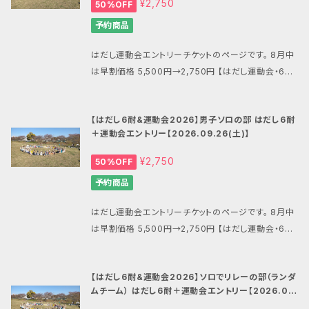
¥2,750
50%OFF
ら） 10：00 終了 15：00 閉会式・表彰 15：20ご
al.ec/categories/7474888 【重要1】 お申し込み
ろ 当日は会場のバンガロー、テントサイトにて宿泊が
予約商品
の際にはメールアドレスを間違えないようにご注意下
可能ですので、当ショップの別商品にてお申込み下さ
さい。 メールアドレスを間違ってしまうと決済完了の連
い。 会場にはシャワーもあり、夜にはキャンプファイヤ
はだし運動会エントリーチケットのページです。 8月中
絡が届かず、全てのサポートが困難になります。 【重要
ーやお餅つきなどを予定しています。 ■場所 旭市海上
は早割価格 5,500円→2,750円 【はだし運動会・6耐
2】 BASEやマンサンダル公式ショップからのメールが
キャンプ場・滝のさと自然公園 所在地 千葉県旭市岩
関連商品一覧はこちら】 https://mansandals.offici
受信できるように、ドメイン指定受信で「thebase.in」
井1000 https://unakami-camp.com/ ■キャンセ
al.ec/categories/7474888 【重要1】 お申し込み
と「gmail.com」、「mansandals.net」を、また後払い
【はだし6耐&運動会2026】男子ソロの部 はだし6耐
ルや大会中止の際の対応について エントリーのキャン
の際にはメールアドレスを間違えないようにご注意下
でPay IDをご利用の場合は「pay.jp」を許可するよう
＋運動会エントリー【2026.09.26(土)】
セルはできません。 ６耐との合計で最低催行人数50名
さい。 メールアドレスを間違ってしまうと決済完了の連
にご設定願います。 ■はだし6時間耐久 裸足６時間走
または8チーム、中止の場合は商品購入時のメールアド
絡が届かず、全てのサポートが困難になります。 【重要
¥2,750
50%OFF
(注2) ・男子ソロの部 ・女子ソロの部 ・リレーの
レスへメール配信をすると共にこちらの商品のタイトル
2】 BASEやマンサンダル公式ショップからのメールが
部（チーム・ランダムチーム） ■運動会競技内容 はだし
予約商品
を変更してお知らせいたします。 悪天候などにより大会
受信できるように、ドメイン指定受信で「thebase.in」
綱引き 頭上運搬リレー などなど多数企画中！ ■タイ
が中止となった場合には最小限の経費を勘案した上、
と「gmail.com」、「mansandals.net」を、また後払い
ムスケジュール 開場 9：00 運動会開始（６耐は9：0
はだし運動会エントリーチケットのページです。 8月中
できるだけ多い額面のBASEのマンサンダル公式ショッ
でPay IDをご利用の場合は「pay.jp」を許可するよう
0から） 10：00 終了 15：00 閉会式・表彰 15：2
は早割価格 5,500円→2,750円 【はだし運動会・6耐
プで利用できる割引クーポン発行をもって中止時の対
にご設定願います。 ■はだし6時間耐久 裸足６時間走
0ごろ 当日は会場のバンガロー、テントサイトにて宿泊
関連商品一覧はこちら】 https://mansandals.offici
応とさせていただきます。 ■その他 雨天開催・荒天中
(注2) ・男子ソロの部 ・女子ソロの部 ・リレーの
が可能ですので、当ショップの別商品にてお申込み下
al.ec/categories/7474888 【重要1】 お申し込み
止 問い合わせ:
mansandals.ws@gmail.com
（マン
部（チーム・ランダムチーム） ■運動会競技内容 はだし
【はだし6耐&運動会2026】ソロでリレーの部（ランダ
さい。 会場にはシャワーもあり、夜にはキャンプファイ
の際にはメールアドレスを間違えないようにご注意下
サンダル公式ショップ） 注1:システム上、1注文につきの
綱引き 頭上運搬リレー などなど多数企画中！ ■タイ
ムチーム） はだし6耐＋運動会エントリー【2026.09.
ヤーやお餅つきなどを予定しています。 ■場所 旭市海
さい。 メールアドレスを間違ってしまうと決済完了の連
同じ商品の購入は1つとの購入制限があります。 同じ大
ムスケジュール 開場 9：00 運動会開始（６耐は9：0
26(土)】