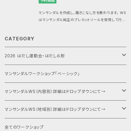
予約商品
日程のご相談が可能です。 福岡市西区 日月やにて開
催 ■内容 1.マンサンダル作成・フィッティング 2.コンセ
マンサンダルを作成し、履きこなし方を教わります。 WS
プトプレゼンテーション 3.歩き方・走り方のレクチャー
はマンサンダル純正のプレカットソールを使用して行い
（屋外） ランチ懇親タイムを含みます。 日月やさんに現
ます。 プレカットのマンサンダルをお持ちでない方はマ
地払いにてランチのオーダーをお願いいたします。 ■
ンサンダルを合わせてご注文ください。 （マンサンダル
集合場所・会場 日月や 福岡市西区愛宕４丁目２−３３
CATEGORY
は当日、会場での清算も可能ですができるだけ合わせ
https://hitsuki-ya.com/salon 数秘術、星読み、ア
てお申し込みいただけますと助かります） 今回、日程が
ロマトリートメント、カフェ、セレクトショップなど。 身体
合わない場合は、090-3735-3632（しんすけ携帯）
2026 はだし運動会・はだし６耐
にやさしいお食事もできます。 自然派の方、自分を大切
まで、お電話もしくはショートメールをお送りください、
にされる方が集う素敵な場所。 スタッフさんとの会話
日程のご相談が可能です。 福岡市西区 日月やにて開
も弾みます。 ■タイムスケジュール 10:50 受付開始 1
運動会エントリー
マンサンダルワークショップ「ベーシック」
催 ■内容 1.マンサンダル作成・フィッティング 2.コンセ
1:00 ワークショップ開始 12:00 ランチ（各自でご注
プトプレゼンテーション 3.歩き方・走り方のレクチャー
文、お支払い） 15:30 ワークショップ終了 ■当日製作
（屋外） ランチ懇親タイムを含みます。 日月やさんに現
６耐＋運動会エントリー
マンサンダルWS（内容別）詳細はドロップダウンにて→
するマンサンダルについて マンサンダルはお持ち込み
地払いにてランチのオーダーをお願いいたします。 ■
も可能ですが、ワークショップではマンサンダル純正の
集合場所・会場 日月や 福岡市西区愛宕４丁目２−３３
プレカットソールとパラコードを使用しますのでお持ち
キャンプファイヤー・夕食BBQ・宿泊関連
ベーシック（入門編）
マンサンダルWS（地域別）詳細はドロップダウンにて→
https://hitsuki-ya.com/salon 数秘術、星読み、ア
でない方はオプションにてお申込みいただく他、マンサ
ロマトリートメント、カフェ、セレクトショップなど。 身体
ンダル代のみ当日精算も可能です。 エンボス加工のな
にやさしいお食事もできます。 自然派の方、自分を大切
特別協賛・協賛
ネクスト（身体運用）
マンサンダル代官山店（代官山）
全てのワークショップ
いスリックタイプのマンサンダルの他、滑り止めとなる