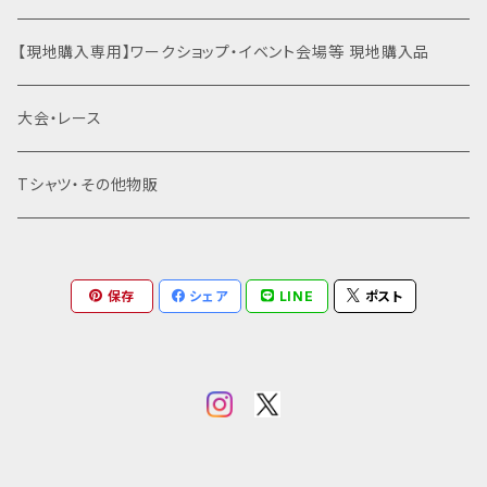
にされる方が集う素敵な場所。 スタッフさんとの会話
エンボス加工のマンサンダルがありますが、在庫希少
も弾みます。 ■タイムスケジュール 10:50 受付開始 1
の為、当日に現物在庫がある場合のみ当日決済による
運動会関連商品を全て見る
裸足×クライミング
土徳の里（富山県南砺市）
【現地購入専用】ワークショップ・イベント会場等 現地購入品
1:00 ワークショップ開始 12:00 ランチ（各自でご注
ご対応となります。（事前のお問い合わせにはお答えで
文、お支払い） 15:30 ワークショップ終了 ■当日製作
きません） マンサンダルはワークショップ当日にお渡し
するマンサンダルについて マンサンダルはお持ち込み
はだし登山
オギノエンファーム（埼玉県所沢市）
大会・レース
致します （在庫があればサイズ変更も可能です） パラ
も可能ですが、ワークショップではマンサンダル純正の
コードのカラーは当日にお好きな色をお選び下さい。
プレカットソールとパラコードを使用しますのでお持ち
※BASEでの購入が正しく完了すると@thebase.inか
滝行×マンサンダル
高尾山（東京都八王子市）
Tシャツ・その他物販
でない方はオプションにてお申込みいただく他、マンサ
らメールが届きます。メールが届かない場合は申し込み
ンダル代のみ当日精算も可能です。 エンボス加工のな
が完了していません。 ※@thebase.inと@mansand
いスリックタイプのマンサンダルの他、滑り止めとなる
乗馬×マンサンダル
北海道
als.net、@gmail.comからのメールを受信できる状
エンボス加工のマンサンダルがありますが、在庫希少
態でお申し込み下さい。 メールが確認できない場合は
の為、当日に現物在庫がある場合のみ当日決済による
保存
シェア
LINE
ポスト
全てのメールをご確認の上、迷惑メールボックスもご確
草鞋（わらじ）づくり×マンサンダル
東北（青森・岩手・宮城・秋田・山形・福島）
ご対応となります。（事前のお問い合わせにはお答えで
認ください。 当日はお名前で受付いたします。スマホの
きません） マンサンダルはワークショップ当日にお渡し
画面やプリントアウトなどお申し込みが確認できるもの
致します （在庫があればサイズ変更も可能です） パラ
関東（東京・埼玉・神奈川・千葉・茨城・栃木・群馬・山梨）
をお持ちください。 ■持ち物 スマホの画面などでお申
コードのカラーは当日にお好きな色をお選び下さい。
し込みが確認出来るもの。 歩くのと変わらない速度で
※BASEでの購入が正しく完了すると@thebase.inか
の小走りやバンザイができる服装 足拭き用ウェットティ
東京
信越（新潟・長野）
らメールが届きます。メールが届かない場合は申し込み
ッシュ等（裸足のアフターケアとして必要な方のみ） 履
が完了していません。 ※@thebase.inと@mansand
いてきたシューズもしくはマンサンダルを持ち帰る袋