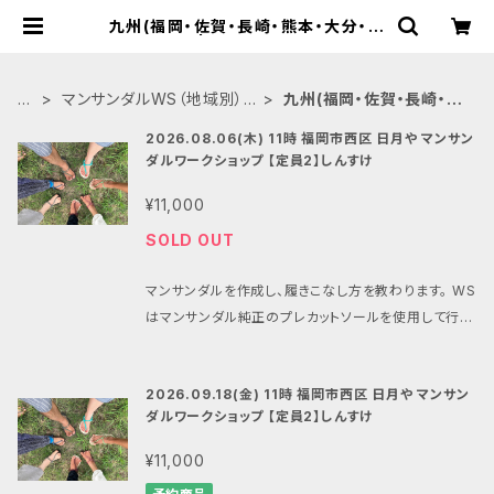
九州(福岡・佐賀・長崎・熊本・大分・宮
崎・鹿児島) | マンサンダル®︎ワークシ
ョップ公式BASEショップ
H
マンサンダルWS（地域別）
九州(福岡・佐賀・長崎・熊
O
詳細はドロップダウンにて
本・大分・宮崎・鹿児島)
2026.08.06(木) 11時 福岡市西区 日月や マンサン
M
→
ダルワークショップ 【定員2】しんすけ
E
¥11,000
SOLD OUT
マンサンダルを作成し、履きこなし方を教わります。 WS
はマンサンダル純正のプレカットソールを使用して行い
ます。 プレカットのマンサンダルをお持ちでない方はマ
ンサンダルを合わせてご注文ください。 （マンサンダル
2026.09.18(金) 11時 福岡市西区 日月や マンサン
は当日、会場での清算も可能ですができるだけ合わせ
ダルワークショップ 【定員2】しんすけ
てお申し込みいただけますと助かります） 今回、日程が
合わない場合は、090-3735-3632（しんすけ携帯）
¥11,000
まで、お電話もしくはショートメールをお送りください、