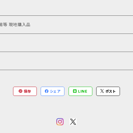
場等 現地購入品
保存
シェア
LINE
ポスト
・群馬・山梨）