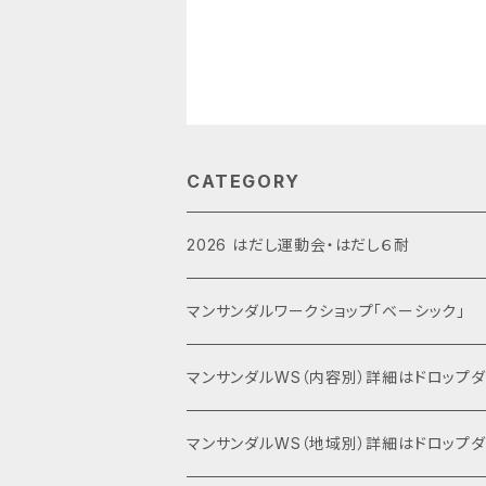
CATEGORY
2026 はだし運動会・はだし６耐
運動会エントリー
マンサンダルワークショップ「ベーシック」
６耐＋運動会エントリー
マンサンダルWS（内容別）詳細はドロップ
キャンプファイヤー・夕食BBQ・宿泊関連
ベーシック（入門編）
マンサンダルWS（地域別）詳細はドロップ