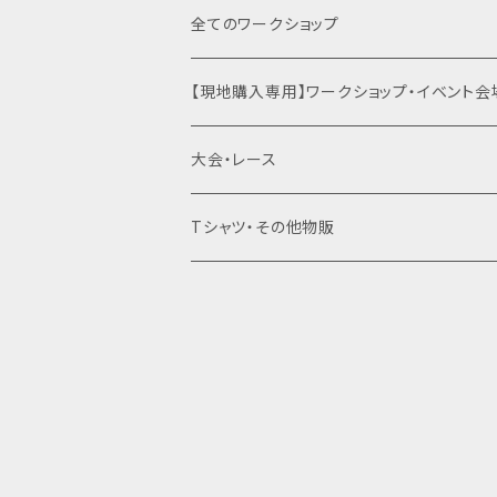
特別協賛・協賛
ネクスト（身体運用）
マンサンダル代官山店（代官山）
全てのワークショップ
運動会関連商品を全て見る
裸足×クライミング
土徳の里（富山県南砺市）
【現地購入専用】ワークショップ・イベント会
はだし登山
オギノエンファーム（埼玉県所沢市）
大会・レース
滝行×マンサンダル
高尾山（東京都八王子市）
Tシャツ・その他物販
乗馬×マンサンダル
北海道
草鞋（わらじ）づくり×マンサンダル
東北（青森・岩手・宮城・秋田・山形・福島）
関東（東京・埼玉・神奈川・千葉・茨城・栃木
東京
信越（新潟・長野）