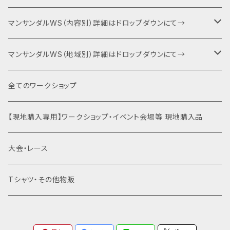
６耐＋運動会エントリー
マンサンダルWS（内容別）詳細はドロップダウンにて→
キャンプファイヤー・夕食BBQ・宿泊関連
ベーシック（入門編）
マンサンダルWS（地域別）詳細はドロップダウンにて→
特別協賛・協賛
ネクスト（身体運用）
マンサンダル代官山店（代官山）
全てのワークショップ
運動会関連商品を全て見る
裸足×クライミング
土徳の里（富山県南砺市）
【現地購入専用】ワークショップ・イベント会場等 現地購入品
はだし登山
オギノエンファーム（埼玉県所沢市）
大会・レース
滝行×マンサンダル
高尾山（東京都八王子市）
Tシャツ・その他物販
乗馬×マンサンダル
北海道