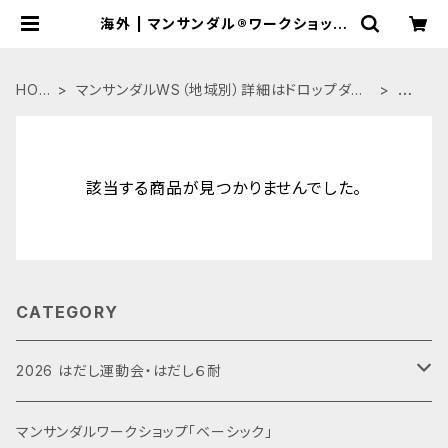
海外 | マンサンダル®︎ワークショップ
公式BASEショップ
HOM
マンサンダルWS（地域別）詳細はドロップダウ
海
E
ンにて→
外
該当する商品が見つかりませんでした。
CATEGORY
2026 はだし運動会・はだし６耐
運動会エントリー
マンサンダルワークショップ「ベーシック」