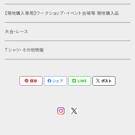
了していません。 ※@thebase.inと@mansandals.
ンサンダルの他、滑り止めとなるエンボス加工のマンサ
net、@gmail.comからのメールを受信できる状態で
運動会関連商品を全て見る
裸足×クライミング
土徳の里（富山県南砺市）
【現地購入専用】ワークショップ・イベント会場等 現地購入品
ンダルがありますが、在庫希少の為、当日に現物在庫
お申し込み下さい。 メールが確認できない場合は全て
がある場合のみ当日決済によるご対応となります。（事
のメールをご確認の上、迷惑メールボックスもご確認く
前のお問い合わせにはお答えできません） マンサンダ
はだし登山
オギノエンファーム（埼玉県所沢市）
大会・レース
ださい。 当日はお名前で受付いたします。スマホの画面
ルはワークショップ当日にお渡し致します （在庫があ
やプリントアウトなどお申し込みが確認できるものをお
ればサイズ変更も可能です） パラコードのカラーは当
持ちください。 ■持ち物 スマホの画面などでお申し込
滝行×マンサンダル
高尾山（東京都八王子市）
Tシャツ・その他物販
日にお好きな色をお選び下さい。 ※BASEでの購入が
みが確認出来るもの。 歩くのと変わらない速度での小
正しく完了すると@thebase.inからメールが届きま
走りやバンザイができる服装 足拭き用ウェットティッシ
す。メールが届かない場合は申し込みが完了していま
乗馬×マンサンダル
北海道
ュ等（裸足のアフターケアとして必要な方のみ） 履いて
せん。 ※@thebase.inと@mansandals.net、@gm
きたシューズもしくはマンサンダルを持ち帰る袋 （ワー
ail.comからのメールを受信できる状態でお申し込み
保存
シェア
LINE
ポスト
クショップで屋外へ出る為、マンサンダルにも土がつき
草鞋（わらじ）づくり×マンサンダル
東北（青森・岩手・宮城・秋田・山形・福島）
下さい。 メールが確認できない場合は全てのメールを
ます） ＊サンダル作成の道具は貸し出します ■講師 マ
ご確認の上、迷惑メールボックスもご確認ください。 当
ンサンダル公認インストラクター みっちゃん 当日の
日はお名前で受付いたします。スマホの画面やプリント
関東（東京・埼玉・神奈川・千葉・茨城・栃木・群馬・山梨）
連絡先：
micchie0219@gmail.com
■キャンセルと
アウトなどお申し込みが確認できるものをお持ちくださ
キャンセル料について キャンセルの際はメールにてす
い。 ■持ち物 スマホの画面などでお申し込みが確認
ぐに主催者にご連絡ください。
micchie0219@gmai
東京
信越（新潟・長野）
出来るもの。 歩くのと変わらない速度での小走りやバ
l.com
開催の8日前までに最少催行人数（3人）に達し
ンザイができる服装 足拭き用ウェットティッシュ等（裸
なかった場合、イベントは催行されません。またこの場