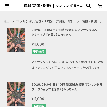
信越（新潟・長野） | マンサンダル®︎ワ
ークショップ公式BASEショップ
HO
マンサンダルWS（地域別）詳細はドロッ
信越（新潟・
ME
プダウンにて→
長野）
2026.09.05(土) 13時 新潟駅前マンサンダルワー
クショップ 【定員7】みっちゃん
¥11,000
予約商品
マンサンダルを作成し、履きこなし方を教わります。 WS
はマンサンダル純正のプレカットソールを使用して行い
ます。 プレカットのマンサンダルをお持ちでない方はマ
ンサンダルを合わせてご注文ください。 （マンサンダル
2026.09.06(日) 10時 新潟県魚沼市 マンサンダル
は当日、会場での清算も可能ですができるだけ合わせ
ワークショップ 【定員7】みっちゃん
てお申し込みいただけますと助かります） ﾌﾙｰﾂ会議室
新潟駅にて開催 ■内容 1.マンサンダル作成・フィッティ
¥11,000
ング 2.コンセプトプレゼンテーション 3.歩き方・走り方
予約商品