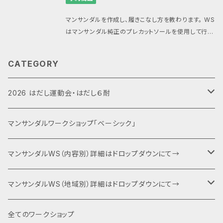
のレクチャー（屋外） ■集合場所・会場 多目的スペー
ス〈フルーツ会議室〉 新潟県新潟市中央区花園1-5-6
マンサンダルを作成し、履きこなし方を教わります。 WS
新潟駅 (JR信越本線(直江津～新潟)) 徒歩1分 ■タイ
はマンサンダル純正のプレカットソールを使用して行い
ムスケジュール 12:50 受付開始 13:00 ワークショップ
ます。 プレカットのマンサンダルをお持ちでない方はマ
開始 16:30 ワークショップ終了 ■当日製作するマン
ンサンダルを合わせてご注文ください。 （マンサンダル
サンダルについて マンサンダルはお持ち込みも可能で
CATEGORY
は当日、会場での清算も可能ですができるだけ合わせ
すが、ワークショップではマンサンダル純正のプレカット
てお申し込みいただけますと助かります） 新潟県魚沼
ソールとパラコードを使用しますのでお持ちでない方
市にて開催 ■内容 1.マンサンダル作成・フィッティング
2026 はだし運動会・はだし６耐
はオプションにてお申込みいただく他、マンサンダル代
2.コンセプトプレゼンテーション 3.歩き方・走り方のレ
のみ当日精算も可能です。 エンボス加工のないスリッ
クチャー（屋外） ■集合場所・会場 BLUE SUGAR GY
クタイプのマンサンダルの他、滑り止めとなるエンボス
運動会エントリー
マンサンダルワークショップ「ベーシック」
M魚沼店 〒946-0031 新潟県魚沼市原虫野351-5
加工のマンサンダルがありますが、在庫希少の為、当日
ピアレマート小出店様すぐ隣 ■タイムスケジュール 0
に現物在庫がある場合のみ当日決済によるご対応と
9:50 受付開始 10:00 ワークショップ開始 13:30 ワ
６耐＋運動会エントリー
マンサンダルWS（内容別）詳細はドロップダウンにて→
なります。（事前のお問い合わせにはお答えできませ
ークショップ終了 ■当日製作するマンサンダルについ
ん） マンサンダルはワークショップ当日にお渡し致しま
て マンサンダルはお持ち込みも可能ですが、ワークシ
す （在庫があればサイズ変更も可能です） パラコード
キャンプファイヤー・夕食BBQ・宿泊関連
ベーシック（入門編）
マンサンダルWS（地域別）詳細はドロップダウンにて→
ョップではマンサンダル純正のプレカットソールとパラ
のカラーは当日にお好きな色をお選び下さい。 ※BAS
コードを使用しますのでお持ちでない方はオプション
Eでの購入が正しく完了すると@thebase.inからメー
にてお申込みいただく他、マンサンダル代のみ当日精
特別協賛・協賛
ネクスト（身体運用）
マンサンダル代官山店（代官山）
全てのワークショップ
ルが届きます。メールが届かない場合は申し込みが完
算も可能です。 エンボス加工のないスリックタイプのマ