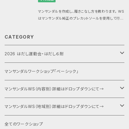
ンチ懇親会（希望者で） ■集合場所・会場 宮城県多賀
城市 (個人宅会場になる為、参加者には後程、住所や
マンサンダルを作成し、履きこなし方を教わります。 WS
駐車場等をお伝えします) ■タイムスケジュール 9:50
はマンサンダル純正のプレカットソールを使用して行い
受付開始 10:00 ワークショップ開始 13:30 ワークシ
ます。 プレカットのマンサンダルをお持ちでない方はマ
ョップ終了、希望者でランチ懇親会 ■当日製作するマ
ンサンダルを合わせてご注文ください。 （マンサンダル
ンサンダルについて マンサンダルはお持ち込みも可能
CATEGORY
は当日、会場での清算も可能ですができるだけ合わせ
ですが、ワークショップではマンサンダル純正のプレカ
てお申し込みいただけますと助かります） ■内容 1.コ
ットソールとパラコードを使用しますのでお持ちでない
ンセプトプレゼンテーション 2.マンサンダル作成・フィ
2026 はだし運動会・はだし６耐
方はオプションにてお申込みいただく他、マンサンダル
ッティング 3.歩き方・走り方のレクチャー（屋外） 4.ラ
代のみ当日精算も可能です。 エンボス加工のないスリ
ンチ懇親会（希望者で） ■集合場所・会場 米沢市「おひ
ックタイプのマンサンダルの他、滑り止めとなるエンボ
運動会エントリー
マンサンダルワークショップ「ベーシック」
さまえん」 https://maps.app.goo.gl/FPxMq3KZ
ス加工のマンサンダルがありますが、在庫希少の為、当
qUucu6HS6?g_st=il ■タイムスケジュール 9:50 受
日に現物在庫がある場合のみ当日決済によるご対応
付開始 10:00 ワークショップ開始 13:30 ワークショッ
６耐＋運動会エントリー
マンサンダルWS（内容別）詳細はドロップダウンにて→
となります。（事前のお問い合わせにはお答えできませ
プ終了、希望者でランチ懇親会 ■当日製作するマンサ
ん） マンサンダルはワークショップ当日にお渡し致しま
ンダルについて マンサンダルはお持ち込みも可能です
す （在庫があればサイズ変更も可能です） パラコード
キャンプファイヤー・夕食BBQ・宿泊関連
ベーシック（入門編）
マンサンダルWS（地域別）詳細はドロップダウンにて→
が、ワークショップではマンサンダル純正のプレカットソ
のカラーは当日にお好きな色をお選び下さい。 ※BAS
ールとパラコードを使用しますのでお持ちでない方は
Eでの購入が正しく完了すると@thebase.inからメー
オプションにてお申込みいただく他、マンサンダル代の
特別協賛・協賛
ネクスト（身体運用）
マンサンダル代官山店（代官山）
全てのワークショップ
ルが届きます。メールが届かない場合は申し込みが完
み当日精算も可能です。 エンボス加工のないスリック