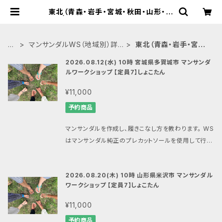
東北（青森・岩手・宮城・秋田・山形・福
島） | マンサンダル®︎ワークショップ公
式BASEショップ
H
マンサンダルWS（地域別）詳
東北（青森・岩手・宮城・
O
細はドロップダウンにて→
秋田・山形・福島）
2026.08.12(水) 10時 宮城県多賀城市 マンサンダ
M
ルワークショップ 【定員7】しょこたん
E
¥11,000
予約商品
マンサンダルを作成し、履きこなし方を教わります。 WS
はマンサンダル純正のプレカットソールを使用して行い
ます。 プレカットのマンサンダルをお持ちでない方はマ
ンサンダルを合わせてご注文ください。 （マンサンダル
2026.08.20(木) 10時 山形県米沢市 マンサンダル
は当日、会場での清算も可能ですができるだけ合わせ
ワークショップ 【定員7】しょこたん
てお申し込みいただけますと助かります） ■内容 1.コ
ンセプトプレゼンテーション 2.マンサンダル作成・フィ
¥11,000
ッティング 3.歩き方・走り方のレクチャー（屋外） 4.ラ
予約商品