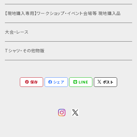
了していません。 ※@thebase.inと@mansandals.
タイプのマンサンダルの他、滑り止めとなるエンボス加
net、@gmail.comからのメールを受信できる状態で
運動会関連商品を全て見る
裸足×クライミング
土徳の里（富山県南砺市）
【現地購入専用】ワークショップ・イベント会場等 現地購入品
工のマンサンダルがありますが、在庫希少の為、当日に
お申し込み下さい。 メールが確認できない場合は全て
現物在庫がある場合のみ当日決済によるご対応となり
のメールをご確認の上、迷惑メールボックスもご確認く
ます。（事前のお問い合わせにはお答えできません） マ
はだし登山
オギノエンファーム（埼玉県所沢市）
大会・レース
ださい。 当日はお名前で受付いたします。スマホの画面
ンサンダルはワークショップ当日にお渡し致します （在
やプリントアウトなどお申し込みが確認できるものをお
庫があればサイズ変更も可能です） パラコードのカラ
持ちください。 ■持ち物 スマホの画面などでお申し込
滝行×マンサンダル
高尾山（東京都八王子市）
Tシャツ・その他物販
ーは当日にお好きな色をお選び下さい。 ※BASEでの
みが確認出来るもの。 歩くのと変わらない速度での小
購入が正しく完了すると@thebase.inからメールが届
走りやバンザイができる服装 足拭き用ウェットティッシ
きます。メールが届かない場合は申し込みが完了してい
乗馬×マンサンダル
北海道
ュ等（裸足のアフターケアとして必要な方のみ） 履いて
ません。 ※@thebase.inと@mansandals.net、@g
きたシューズもしくはマンサンダルを持ち帰る袋 （ワー
mail.comからのメールを受信できる状態でお申し込
保存
シェア
LINE
ポスト
クショップで屋外へ出る為、マンサンダルにも土がつき
草鞋（わらじ）づくり×マンサンダル
東北（青森・岩手・宮城・秋田・山形・福島）
み下さい。 メールが確認できない場合は全てのメール
ます） ＊サンダル作成の道具は貸し出します ■講師 マ
をご確認の上、迷惑メールボックスもご確認ください。
ンサンダル公認インストラクター しょこたん 当日の連
当日はお名前で受付いたします。スマホの画面やプリン
関東（東京・埼玉・神奈川・千葉・茨城・栃木・群馬・山梨）
絡先：090-7070-1047 ■キャンセルとキャンセル料
トアウトなどお申し込みが確認できるものをお持ちくだ
について キャンセルの際はメールにてすぐに主催者に
さい。 ■持ち物 スマホの画面などでお申し込みが確認
ご連絡ください。
shoko@mansandals.net
開催の
東京
信越（新潟・長野）
出来るもの。 歩くのと変わらない速度での小走りやバ
3日前までに最少催行人数（1人）に達しなかった場合、
ンザイができる服装 足拭き用ウェットティッシュ等（裸
イベントは催行されません。またこの場合にはBASEか