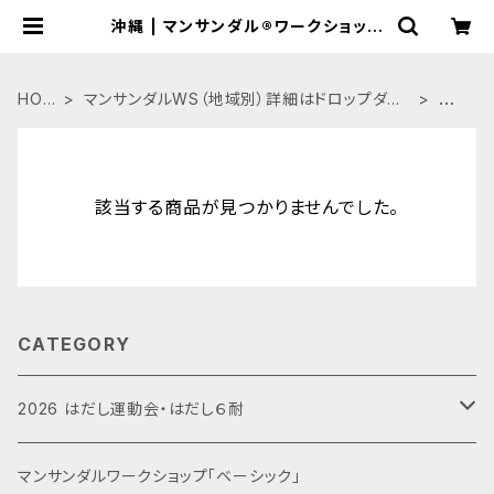
沖縄 | マンサンダル®︎ワークショップ
公式BASEショップ
HOM
マンサンダルWS（地域別）詳細はドロップダウ
沖
E
ンにて→
縄
該当する商品が見つかりませんでした。
CATEGORY
2026 はだし運動会・はだし６耐
運動会エントリー
マンサンダルワークショップ「ベーシック」