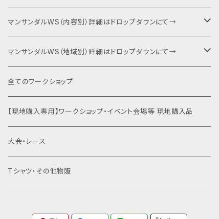
６耐＋運動会エントリー
マンサンダルWS（内容別）詳細はドロップダウンにて→
キャンプファイヤー・夕食BBQ・宿泊関連
ベーシック（入門編）
マンサンダルWS（地域別）詳細はドロップダウンにて→
特別協賛・協賛
ネクスト（身体運用）
マンサンダル代官山店（代官山）
全てのワークショップ
運動会関連商品を全て見る
裸足×クライミング
土徳の里（富山県南砺市）
【現地購入専用】ワークショップ・イベント会場等 現地購入品
はだし登山
オギノエンファーム（埼玉県所沢市）
大会・レース
滝行×マンサンダル
高尾山（東京都八王子市）
Tシャツ・その他物販
乗馬×マンサンダル
北海道