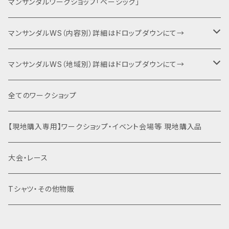
運動会エントリー
マンサンダルワークショップ「ベーシック」
６耐＋運動会エントリー
マンサンダルWS（内容別）詳細はドロップダウンにて→
キャンプファイヤー・夕食BBQ・宿泊関連
ベーシック（入門編）
マンサンダルWS（地域別）詳細はドロップダウンにて→
特別協賛・協賛
ネクスト（身体運用）
マンサンダル代官山店（代官山）
全てのワークショップ
運動会関連商品を全て見る
裸足×クライミング
土徳の里（富山県南砺市）
【現地購入専用】ワークショップ・イベント会場等 現地購入品
はだし登山
オギノエンファーム（埼玉県所沢市）
大会・レース
滝行×マンサンダル
高尾山（東京都八王子市）
Tシャツ・その他物販
乗馬×マンサンダル
北海道