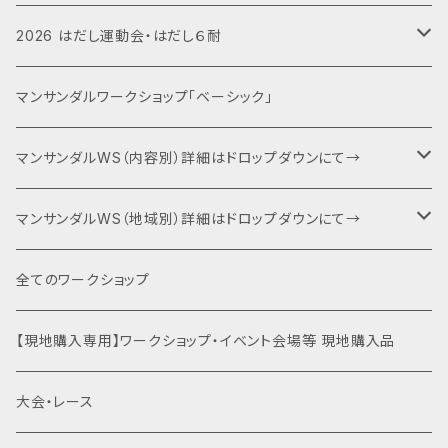
2026 はだし運動会・はだし６耐
運動会エントリー
マンサンダルワークショップ「ベーシック」
６耐＋運動会エントリー
マンサンダルWS（内容別）詳細はドロップダウンにて→
キャンプファイヤー・夕食BBQ・宿泊関連
ベーシック（入門編）
マンサンダルWS（地域別）詳細はドロップダウンにて→
特別協賛・協賛
ネクスト（身体運用）
マンサンダル代官山店（代官山）
全てのワークショップ
運動会関連商品を全て見る
裸足×クライミング
土徳の里（富山県南砺市）
【現地購入専用】ワークショップ・イベント会場等 現地購入品
はだし登山
オギノエンファーム（埼玉県所沢市）
大会・レース