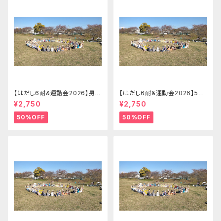
【はだし6耐&運動会2026】男子
【はだし6耐&運動会2026】5-8
ソロの部 はだし6耐＋運動会エ
名リレーの部 はだし6耐＋運動
¥2,750
¥2,750
ントリー【2026.09.26(土)】
会チームエントリー【2026.09.
26(土)】
50%OFF
50%OFF