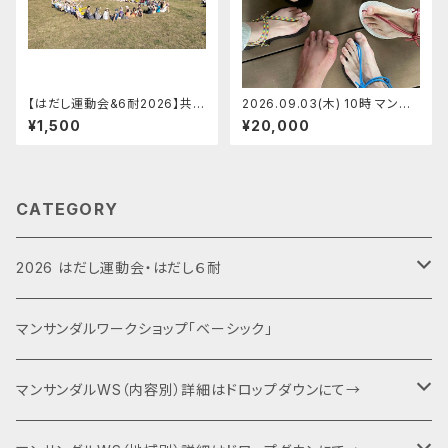
【はだし運動会&6耐2026】共同
2026.09.03(木) 10時 マンサ
バンガロー泊（大人）【2026.0
ンダル代官山店 マンサンダルワ
¥1,500
¥20,000
9.26(土)】
ークショップ 【定員5】あきちゃん
CATEGORY
2026 はだし運動会・はだし６耐
運動会エントリー
マンサンダルワークショップ「ベーシック」
６耐＋運動会エントリー
マンサンダルWS（内容別）詳細はドロップダウンにて→