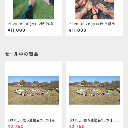
2026.09.30(水) 12時 竹橋皇
2026.08.26(水)9時 八幡市 マ
居前 マンサンダルワークショッ
ンサンダルワークショップ【定員
¥11,000
¥11,000
プ 【定員5】りゅうさん
6】ショージ
セール中の商品
【はだし6耐&運動会2026】男子
【はだし6耐&運動会2026】5-8
ソロの部 はだし6耐＋運動会エ
名リレーの部 はだし6耐＋運動
¥2,750
¥2,750