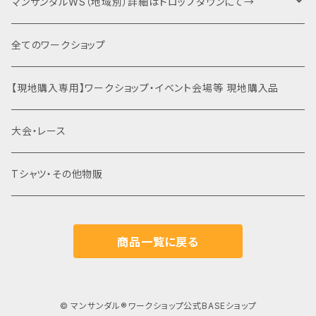
キャンプファイヤー・夕食BBQ・宿泊関連
ベーシック（入門編）
マンサンダルWS（地域別）詳細はドロップダウンにて→
特別協賛・協賛
ネクスト（身体運用）
マンサンダル代官山店（代官山）
全てのワークショップ
運動会関連商品を全て見る
裸足×クライミング
土徳の里（富山県南砺市）
【現地購入専用】ワークショップ・イベント会場等 現地購入品
はだし登山
オギノエンファーム（埼玉県所沢市）
大会・レース
滝行×マンサンダル
高尾山（東京都八王子市）
Tシャツ・その他物販
乗馬×マンサンダル
北海道
商品一覧に戻る
草鞋（わらじ）づくり×マンサンダル
東北（青森・岩手・宮城・秋田・山形・福島）
関東（東京・埼玉・神奈川・千葉・茨城・栃木・群馬・山梨）
© マンサンダル®︎ワークショップ公式BASEショップ