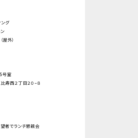
ィング
ョン
（屋外）
15号室
区恵比寿西２丁目２０−８
、希望者でランチ懇親会