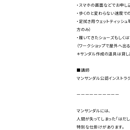
・スマホの画面などでお申し
・歩くのと変わらない速度で
・足拭き用ウェットティッシ
方のみ）
・履いてきたシューズもしく
（ワークショップで屋外へ出
＊サンダル作成の道具は貸し
■講師
マンサンダル公認インストラ
ーーーーーーーーーー
マンサンダルには、
人間が失ってしまった「はだ
特別な仕掛けがあります。