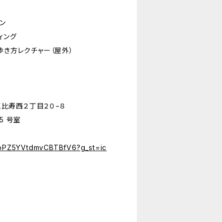
ン
ィング
歩き方レクチャー（屋外）
区恵比寿西２丁目２０−８
5 号室
l/pPZ5YVtdmvCBTBfV6?g_st=ic