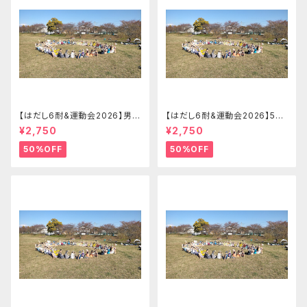
【はだし6耐&運動会2026】男子
【はだし6耐&運動会2026】5-8
ソロの部 はだし6耐＋運動会エ
名リレーの部 はだし6耐＋運動
¥2,750
¥2,750
ントリー【2026.09.26(土)】
会チームエントリー【2026.09.
26(土)】
50%OFF
50%OFF