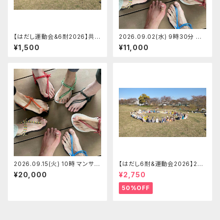
【はだし運動会&6耐2026】共同
2026.09.02(水) 9時30分 土
バンガロー泊（大人）【2026.0
徳の里@富山県 マンサンダルワ
¥1,500
¥11,000
9.26(土)】
ークショップ 【定員6】愛
2026.09.15(火) 10時 マンサン
【はだし6耐&運動会2026】2-4
ダル代官山店 マンサンダルワー
名リレーの部 はだし6耐＋運動
¥20,000
¥2,750
クショップ 【定員5】あきちゃん
会チームエントリー【2026.09.
26(土)】
50%OFF