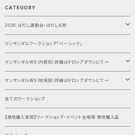
CATEGORY
2026 はだし運動会・はだし６耐
運動会エントリー
マンサンダルワークショップ「ベーシック」
６耐＋運動会エントリー
マンサンダルWS（内容別）詳細はドロップダウンにて→
キャンプファイヤー・夕食BBQ・宿泊関連
ベーシック（入門編）
マンサンダルWS（地域別）詳細はドロップダウンにて→
特別協賛・協賛
ネクスト（身体運用）
マンサンダル代官山店（代官山）
全てのワークショップ
運動会関連商品を全て見る
裸足×クライミング
土徳の里（富山県南砺市）
【現地購入専用】ワークショップ・イベント会場等 現地購入品