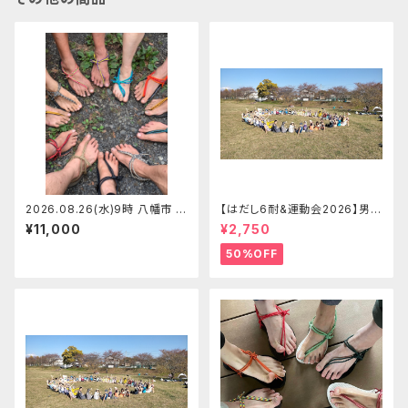
2026.08.26(水)9時 八幡市 マ
【はだし6耐&運動会2026】男子
ンサンダルワークショップ【定員
ソロの部 はだし6耐＋運動会エ
¥11,000
¥2,750
6】ショージ
ントリー【2026.09.26(土)】
50%OFF