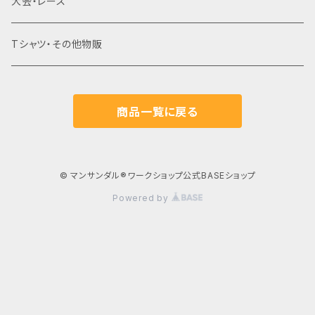
はだし登山
オギノエンファーム（埼玉県所沢市）
大会・レース
滝行×マンサンダル
高尾山（東京都八王子市）
Tシャツ・その他物販
乗馬×マンサンダル
北海道
商品一覧に戻る
草鞋（わらじ）づくり×マンサンダル
東北（青森・岩手・宮城・秋田・山形・福島）
関東（東京・埼玉・神奈川・千葉・茨城・栃木・群馬・山梨）
© マンサンダル®︎ワークショップ公式BASEショップ
Powered by
東京
信越（新潟・長野）
埼玉
北陸（富山・石川・福井）
神奈川
中部（静岡・愛知・三重・岐阜）