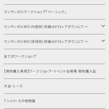
運動会エントリー
マンサンダルワークショップ「ベーシック」
６耐＋運動会エントリー
マンサンダルWS（内容別）詳細はドロップダウンにて→
キャンプファイヤー・夕食BBQ・宿泊関連
ベーシック（入門編）
マンサンダルWS（地域別）詳細はドロップダウンにて→
特別協賛・協賛
ネクスト（身体運用）
マンサンダル代官山店（代官山）
全てのワークショップ
運動会関連商品を全て見る
裸足×クライミング
土徳の里（富山県南砺市）
【現地購入専用】ワークショップ・イベント会場等 現地購入品
はだし登山
オギノエンファーム（埼玉県所沢市）
大会・レース
滝行×マンサンダル
高尾山（東京都八王子市）
Tシャツ・その他物販