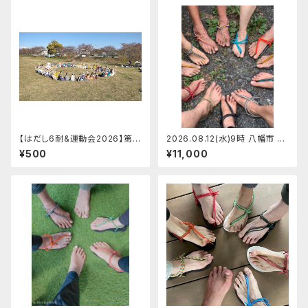
【はだし6耐&運動会2026】第5
2026.08.12(水)9時 八幡市 マ
回はだし6時間耐久・第3回はだ
ンサンダルワークショップ【定員
¥500
¥11,000
し運動会 協賛【2026.09.26
6】ショージ
(土)】