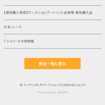
運動会関連商品を全て見る
裸足×クライミング
土徳の里（富山県南砺市）
【現地購入専用】ワークショップ・イベント会場等 現地購入品
はだし登山
オギノエンファーム（埼玉県所沢市）
大会・レース
滝行×マンサンダル
高尾山（東京都八王子市）
Tシャツ・その他物販
乗馬×マンサンダル
北海道
商品一覧に戻る
草鞋（わらじ）づくり×マンサンダル
東北（青森・岩手・宮城・秋田・山形・福島）
関東（東京・埼玉・神奈川・千葉・茨城・栃木・群馬・山梨）
© マンサンダル®︎ワークショップ公式BASEショップ
Powered by
東京
信越（新潟・長野）