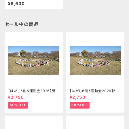
したけどやっぱりエンボスにした
¥6,600
いと思った方はこちら【差額でア
ップグレード！】
セール中の商品
【はだし6耐&運動会2026】男子
【はだし6耐&運動会2026】5-8
ソロの部 はだし6耐＋運動会エ
名リレーの部 はだし6耐＋運動
¥2,750
¥2,750
ントリー【2026.09.26(土)】
会チームエントリー【2026.09.
26(土)】
50%OFF
50%OFF