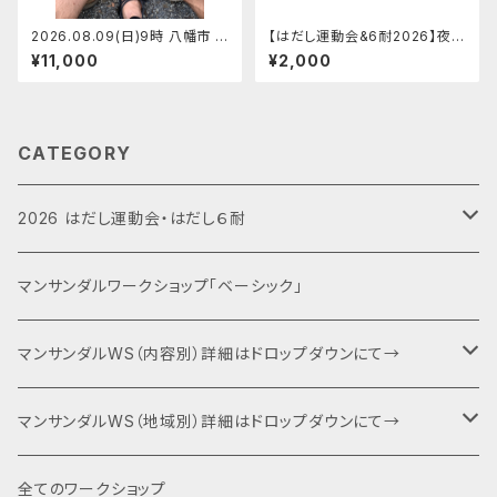
2026.08.09(日)9時 八幡市 マ
【はだし運動会&6耐2026】夜の
ンサンダルワークショップ【定員
部 大人 (キャンプファイヤ
¥11,000
¥2,000
6】ショージ
ー、夕食BBQ、朝食)【2026.09.
26(土)】
CATEGORY
2026 はだし運動会・はだし６耐
運動会エントリー
マンサンダルワークショップ「ベーシック」
６耐＋運動会エントリー
マンサンダルWS（内容別）詳細はドロップダウンにて→
キャンプファイヤー・夕食BBQ・宿泊関連
ベーシック（入門編）
マンサンダルWS（地域別）詳細はドロップダウンにて→
特別協賛・協賛
ネクスト（身体運用）
マンサンダル代官山店（代官山）
全てのワークショップ