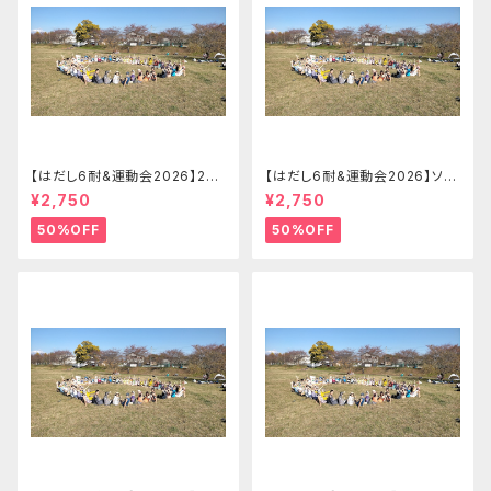
【はだし6耐&運動会2026】2-4
【はだし6耐&運動会2026】ソロ
名リレーの部 はだし6耐＋運動
でリレーの部（ランダムチーム）
¥2,750
¥2,750
会チームエントリー【2026.09.
はだし6耐＋運動会エントリー
26(土)】
【2026.09.26(土)】
50%OFF
50%OFF