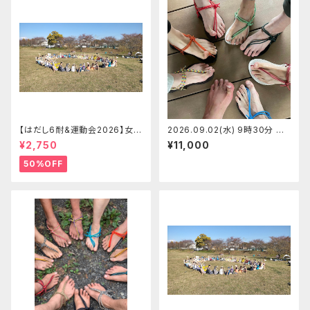
【はだし6耐&運動会2026】女子
2026.09.02(水) 9時30分 土
ソロの部 はだし6耐＋運動会エ
徳の里@富山県 マンサンダルワ
¥2,750
¥11,000
ントリー【2026.09.26(土)】
ークショップ 【定員6】愛
50%OFF