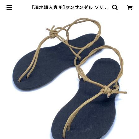
【現地購入専用】マンサンダル ソリッ
ド【未組み立て材料のみ】 | マンサン
ダル®︎ワークショップ公式BASEショ
ップ