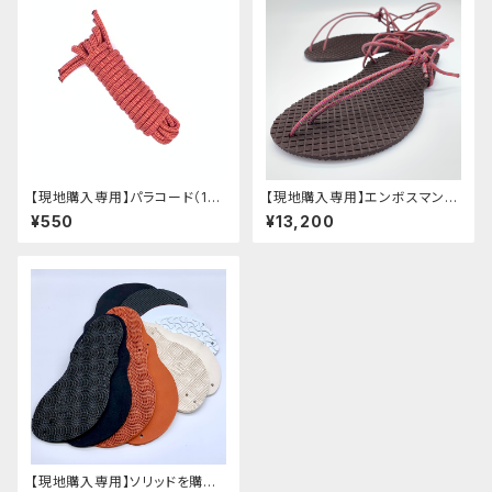
【現地購入専用】パラコード（1足
【現地購入専用】エンボスマンサ
分）
ンダル【未組み立て材料のみ】
¥550
¥13,200
【現地購入専用】ソリッドを購入